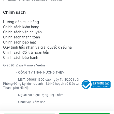
- Hướng dẫn sử dụng: Có thể dùng cho mặt và cơ thể.
Dùng 1-2 lần/ngày hoặc tùy nhu cầu.
Chính sách
+ Tắm vòi sen: Lấy lượng vừa đủ thoa lên da, sau đó
làm sạch.
Hướng dẫn mua hàng
+ Tắm bồn: Dùng lượng dầu tắm khoảng 2–3 nắp
Chính sách kiểm hàng
hòa vào nước ấm. Tắm tráng lại nếu cần tuy nhiên hiệu
Chính sách vận chuyển
quả dưỡng ẩm sẽ cao hơn khi không tráng lại bằng
Chính sách thanh toán
Chính sách bảo mật
nước. Sau khi tắm xong dùng khăn lau nhẹ nhàng.
Quy trình tiếp nhận và giải quyết khiếu nại
Chính sách đổi trả hoàn tiền
- Thông tin/ cảnh báo: Thích hợp dùng chăm sóc da
Chính sách bảo hành
khô, da rất khô, da nhạy cảm. Dùng được cho trẻ sơ
© 2026
Ziaja Manuka Vietnam
sinh và trẻ nhỏ.
-
CÔNG TY TNHH HƯỞNG THÊM
-
MST: 0109811302 cấp ngày 11/11/2021 bởi
Phòng Đăng ký kinh doanh - Sở Kế hoạch và Đầu tư
Thành phố Hà Nội
-
Người đại diện: Đặng Thị Thêm
-
Chức vụ: Giám đốc