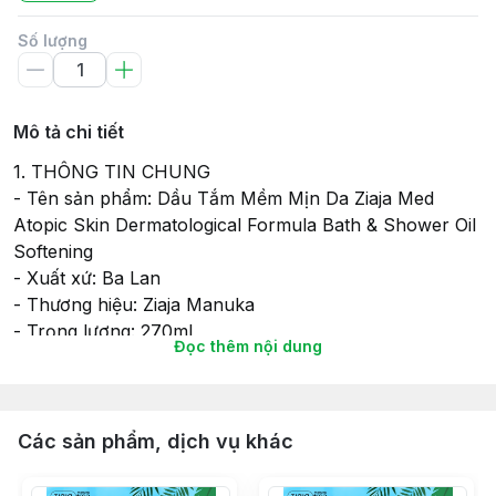
Số lượng
Mô tả chi tiết
1. THÔNG TIN CHUNG
- Tên sản phẩm: Dầu Tắm Mềm Mịn Da Ziaja Med
Atopic Skin Dermatological Formula Bath & Shower Oil
Softening
- Xuất xứ: Ba Lan
- Thương hiệu: Ziaja Manuka
- Trọng lượng: 270ml
Đọc thêm nội dung
- Xuất xứ: Ba Lan
- Nhà sản xuất: Laboratorium Kosmetykow
Naturalnych Farmona Sp. Z O.O.
- Tổ chức chịu trách nhiệm về hàng hóa: Công ty
Các sản phẩm, dịch vụ khác
TNHH Hưởng Thêm