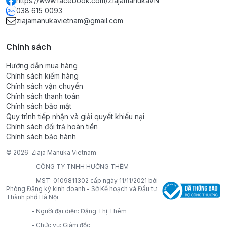
https://www.facebook.com/ZiajamanukaVN
038 615 0093
• Thương hiệu: Perfecta Pharmacy · Hãng sản xuất:
ziajamanukavietnam@gmail.com
Farmona (Ba Lan)
• Kết cấu: dạng gel · Dung tích: 150ml
Chính sách
• Đối tượng: Mọi đối tượng, đặc biệt da nhạy cảm, dễ
kích ứng, mẩn đỏ (không dùng cho trẻ dưới 3 tuổi)
Hướng dẫn mua hàng
• Đạt tiêu chuẩn Dược - Mỹ phẩm Châu Âu; kiểm
Chính sách kiểm hàng
nghiệm da liễu, được các bác sĩ phụ sản khuyên dùng
Chính sách vận chuyển
• Nhập khẩu và phân phối độc quyền tại Việt Nam bởi
Chính sách thanh toán
Chính sách bảo mật
Dược Bắc Ninh
Quy trình tiếp nhận và giải quyết khiếu nại
🧴 HƯỚNG DẪN SỬ DỤNG
Chính sách đổi trả hoàn tiền
1️⃣ Lấy 1–2 giọt ra lòng bàn tay, pha loãng với một ít
Chính sách bảo hành
nước
© 2026
Ziaja Manuka Vietnam
2️⃣ Vệ sinh nhẹ nhàng vùng kín, sau đó rửa kỹ lại bằng
-
CÔNG TY TNHH HƯỞNG THÊM
nước sạch
3️⃣ Dùng 1–2 lần/ngày; có thể dùng thay xà phòng tắm
-
MST: 0109811302 cấp ngày 11/11/2021 bởi
Phòng Đăng ký kinh doanh - Sở Kế hoạch và Đầu tư
rửa hàng ngày cho da nhạy cảm
Thành phố Hà Nội
📦 BẢO QUẢN
-
Người đại diện: Đặng Thị Thêm
• Để nơi khô ráo, thoáng mát, tránh ánh nắng trực tiếp
-
Chức vụ: Giám đốc