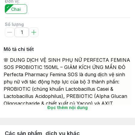
Đơn vị
:
Chai
Số lượng
Mô tả chi tiết
🌸 DUNG DỊCH VỆ SINH PHỤ NỮ PERFECTA FEMINA
SOS PROBIOTIC 150ML – GIẢM KÍCH ỨNG MẨN ĐỎ
Perfecta Pharmacy Femina SOS là dung dịch vệ sinh
phụ nữ với tác động hợp lực của bộ 3 thành phần:
PROBIOTIC (chủng khuẩn Lactobacillus Casei &
Lactobacillus Acidophilus), PREBIOTIC (Alpha Glucan
Oligosaccharide & chiết xuất củ Yacon) và AXIT
Đọc thêm nội dung
LACTIC. Phiên bản SOS chuyên làm dịu kích ứng, mẩn
đỏ và bảo vệ da, niêm mạc trước tác động bất lợi từ
môi trường — dung dịch vệ sinh hiếm hoi tại Việt Nam
có bổ sung chủng khuẩn có lợi.
Các sản phẩm, dịch vụ khác