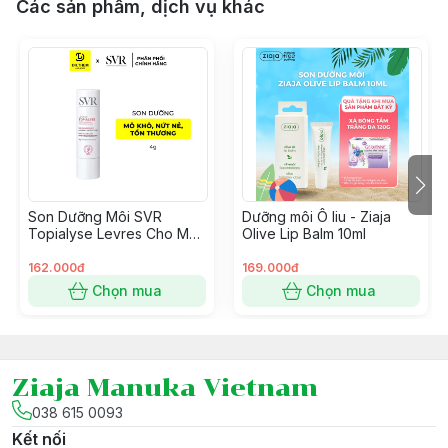
Các sản phẩm, dịch vụ khác
Son Dưỡng Môi SVR
Dưỡng môi Ô liu - Ziaja
Topialyse Levres Cho Môi
Olive Lip Balm 10ml
Bị Khô, Nứt Nẻ và Tổn
Thương 4g
162.000đ
169.000đ
Chọn mua
Chọn mua
Ziaja Manuka Vietnam
038 615 0093
Kết nối