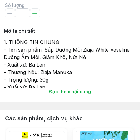
Số lượng
Mô tả chi tiết
1. THÔNG TIN CHUNG
- Tên sản phẩm: Sáp Dưỡng Môi Ziaja White Vaseline
Dưỡng Ẩm Môi, Giảm Khô, Nứt Nẻ
- Xuất xứ: Ba Lan
- Thương hiệu: Ziaja Manuka
- Trọng lượng: 30g
- Xuất xứ: Ba Lan
Đọc thêm nội dung
- Nhà sản xuất: Laboratorium Kosmetykow
Naturalnych Farmona Sp. Z O.O.
- Tổ chức chịu trách nhiệm về hàng hóa: Công ty
TNHH Hưởng Thêm
Các sản phẩm, dịch vụ khác
2. THÔNG TIN CÁ BIỆT
- Thành phần: Thành phần chỉ đơn thuần là hợp chất