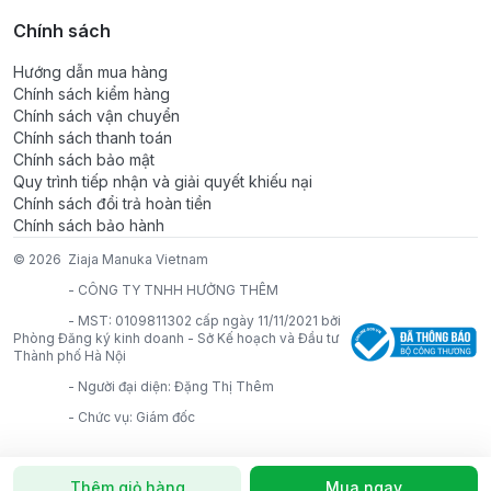
- Hướng dẫn sử dụng: Thoa đều lên vùng da cần chăm
Chính sách
sóc tối thiểu 1-2 lần/ngày hoặc nhiều lần trong ngày
tùy nhu cầu.
Hướng dẫn mua hàng
Chính sách kiểm hàng
- Thông tin/ cảnh báo: Dùng được cho trẻ từ 6 tháng
Chính sách vận chuyển
tuổi.
Chính sách thanh toán
Chính sách bảo mật
Quy trình tiếp nhận và giải quyết khiếu nại
Chính sách đổi trả hoàn tiền
Chính sách bảo hành
© 2026
Ziaja Manuka Vietnam
-
CÔNG TY TNHH HƯỞNG THÊM
-
MST: 0109811302 cấp ngày 11/11/2021 bởi
Phòng Đăng ký kinh doanh - Sở Kế hoạch và Đầu tư
Thành phố Hà Nội
-
Người đại diện: Đặng Thị Thêm
-
Chức vụ: Giám đốc
Thêm giỏ hàng
Mua ngay