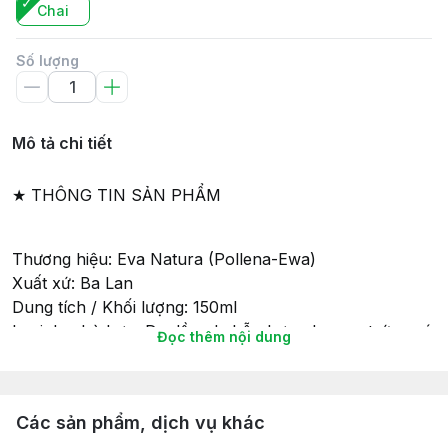
Chai
Số lượng
Mô tả chi tiết
★ THÔNG TIN SẢN PHẨM
Thương hiệu: Eva Natura (Pollena-Ewa)
Xuất xứ: Ba Lan
Dung tích / Khối lượng: 150ml
Loại da phù hợp: Da dầu, da hỗn hợp, da mụn trứng cá
Đọc thêm nội dung
Đối tượng sử dụng: Nam, nữ; đã được kiểm nghiệm Da
liễu
Các sản phẩm, dịch vụ khác