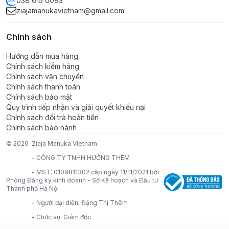
038 615 0093
ziajamanukavietnam@gmail.com
Các hoạt chất nổi bật trong công thức:
Chính sách
Niacinamide
(Vitamin B3)
: Hoạt chất đa năng được
Hướng dẫn mua hàng
nghiên cứu rộng rãi trong da liễu, giúp hỗ trợ điều hòa
Chính sách kiểm hàng
tuyến bã nhờn, làm mờ lỗ chân lông và cải thiện tình
Chính sách vận chuyển
Chính sách thanh toán
trạng da không đều màu do mụn để lại. Đồng thời giúp
Chính sách bảo mật
làm dịu da, hạn chế cảm giác kích ứng trong quá trình
Quy trình tiếp nhận và giải quyết khiếu nại
làm sạch.
Chính sách đổi trả hoàn tiền
Chiết xuất 8 loại thảo dược
: Bao gồm Cỏ đuôi ngựa
Chính sách bảo hành
(Equisetum Arvense)
, Tầm ma
(Urtica Dioica)
, Hương
© 2026
Ziaja Manuka Vietnam
thảo
(Rosmarinus)
, Xô thơm
(Salvia)
, Hoa cúc
-
CÔNG TY TNHH HƯỞNG THÊM
(Chamomilla)
, Lemon balm
(Melissa)
, Đại bàng thảo
-
MST: 0109811302 cấp ngày 11/11/2021 bởi
(Tussilago)
và Hạt dẻ ngựa
(Aesculus Hippocastanum)
Phòng Đăng ký kinh doanh - Sở Kế hoạch và Đầu tư
— bộ chiết xuất thảo dược phong phú giúp làm dịu da,
Thành phố Hà Nội
hỗ trợ giảm tình trạng kích ứng và phối hợp kiểm soát
-
Người đại diện: Đặng Thị Thêm
dầu nhờn hiệu quả.
-
Chức vụ: Giám đốc
Allantoin & Betaine
: Bộ đôi hoạt chất dưỡng ẩm và làm