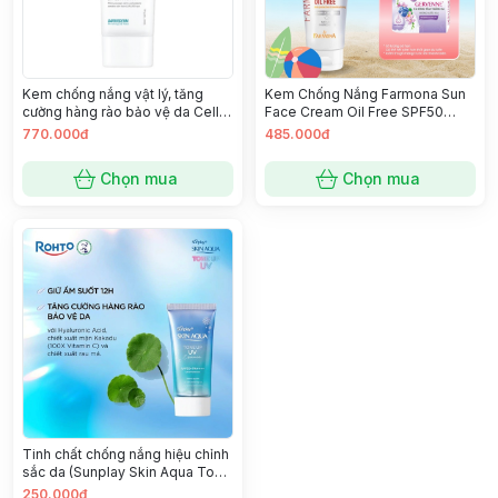
Kem chống nắng vật lý, tăng
Kem Chống Nắng Farmona Sun
cường hàng rào bảo vệ da Cell
Face Cream Oil Free SPF50
Fusion C Expert Mild Care
Dành Cho Da Dầu Mụn 50ml
770.000đ
485.000đ
Suncream SPF 50+/ PA++++
Chọn mua
Chọn mua
Tinh chất chống nắng hiệu chỉnh
sắc da (Sunplay Skin Aqua Tone
Up UV Essence Blue) 50g
250.000đ