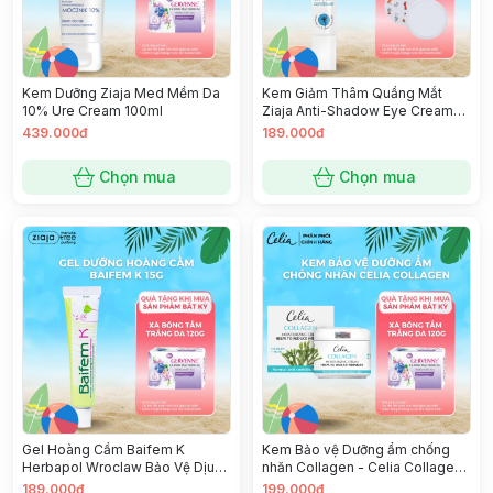
Kem Dưỡng Ziaja Med Mềm Da
Kem Giảm Thâm Quầng Mắt
10% Ure Cream 100ml
Ziaja Anti-Shadow Eye Cream
15ml
439.000đ
189.000đ
Chọn mua
Chọn mua
Gel Hoàng Cầm Baifem K
Kem Bảo vệ Dưỡng ẩm chống
Herbapol Wroclaw Bảo Vệ Dịu
nhăn Collagen - Celia Collagen
Nhẹ 15g
Moisturizing Cream Helps To
189.000đ
199.000đ