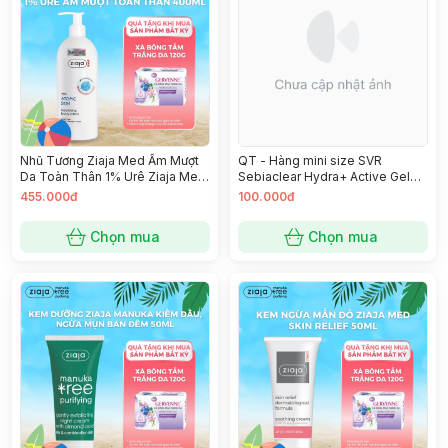
Nhũ Tương Ziaja Med Ẩm Mượt
QT - Hàng mini size SVR
Da Toàn Thân 1% Urê Ziaja Med
Sebiaclear Hydra+ Active Gel
Atopic Skin 400ml
3ml
455.000đ
100.000đ
Chọn mua
Chọn mua