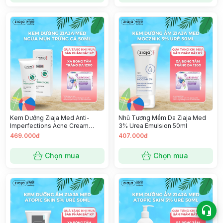
Kem Dưỡng Ziaja Med Anti-
Nhũ Tương Mềm Da Ziaja Med
Imperfections Acne Cream
3% Urea Emulsion 50ml
Giảm Mụn Ngừa Khuẩn 50ml
469.000đ
407.000đ
Chọn mua
Chọn mua