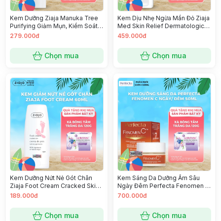
Kem Dưỡng Ziaja Manuka Tree
Kem Dịu Nhẹ Ngừa Mẩn Đỏ Ziaja
Purifying Giảm Mụn, Kiểm Soát
Med Skin Relief Dermatological
Dầu Ziaja Ngày/ Đêm 50ml
Formula Soothing Cream Anti-
279.000đ
459.000đ
Redness 50ml
Chọn mua
Chọn mua
Kem Dưỡng Nứt Nẻ Gót Chân
Kem Sáng Da Dưỡng Ẩm Sâu
Ziaja Foot Cream Cracked Skin
Ngày Đêm Perfecta Fenomen C
60ml
Deep Moisturising Day & Night
189.000đ
700.000đ
Cream 50ml
Chọn mua
Chọn mua