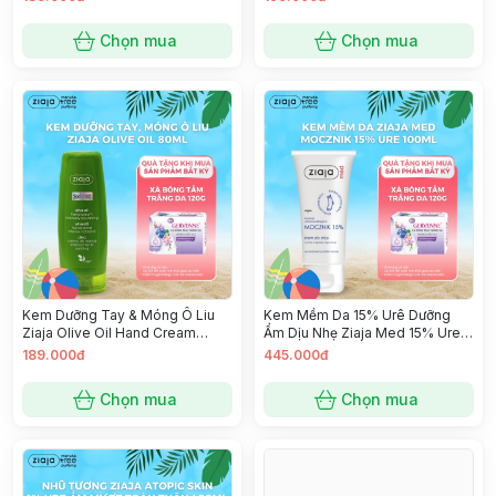
Reduce Wrinkles 50ml
Chọn mua
Chọn mua
Kem Dưỡng Tay & Móng Ô Liu
Kem Mềm Da 15% Urê Dưỡng
Ziaja Olive Oil Hand Cream
Ẩm Dịu Nhẹ Ziaja Med 15% Urea
Intensely Nourishing 80ml
Cream 100ml
189.000đ
445.000đ
Chọn mua
Chọn mua