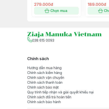
Mụn, Chứa Bùn Hoạt Tính
279.000đ
Giảm Mụn 15m
189.000đ
- Hạn sử dụng/hạn dùng: 3 năm kể từ ng
15ml
Chọn mua
Ch
- Hướng dẫn sử dụng: Chấm, thoa trực ti
- Thông tin/ cảnh báo: Phù hợp cho làn da
Ziaja Manuka Vietnam
038 615 0093
Chính sách
Hướng dẫn mua hàng
Chính sách kiểm hàng
Chính sách vận chuyển
Chính sách thanh toán
Chính sách bảo mật
Quy trình tiếp nhận và giải quyết khiếu nại
Chính sách đổi trả hoàn tiền
Chính sách bảo hành