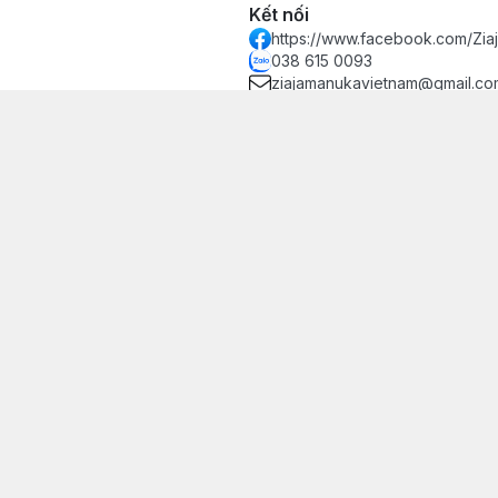
Kết nối
https://www.facebook.com/Zi
038 615 0093
ziajamanukavietnam@gmail.co
 Đăng ký kinh doanh - Sở Kế hoạch và Đầu tư Thành phố Hà Nội