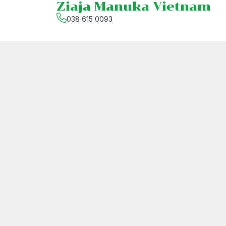
Ziaja Manuka Vietnam
038 615 0093
Chính sách
Hướng dẫn mua hàng
Chính sách kiểm hàng
Chính sách vận chuyển
Chính sách thanh toán
Chính sách bảo mật
Quy trình tiếp nhận và giải quyết khiếu nại
Chính sách đổi trả hoàn tiền
Chính sách bảo hành
© 2026
Ziaja Manuka Vietnam
-
CÔNG TY TNHH HƯỞNG THÊM
-
MST: 0109811302 cấp ngày 11/11/2021 bởi Phòng
-
Người đại diện: Đặng Thị Thêm