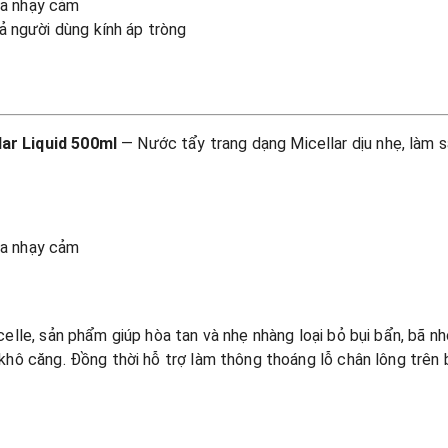
 da nhạy cảm
ả người dùng kính áp tròng
ar Liquid 500ml
— Nước tẩy trang dạng Micellar dịu nhẹ, làm s
 da nhạy cảm
elle, sản phẩm giúp hòa tan và nhẹ nhàng loại bỏ bụi bẩn, bã n
hô căng. Đồng thời hỗ trợ làm thông thoáng lỗ chân lông trên 