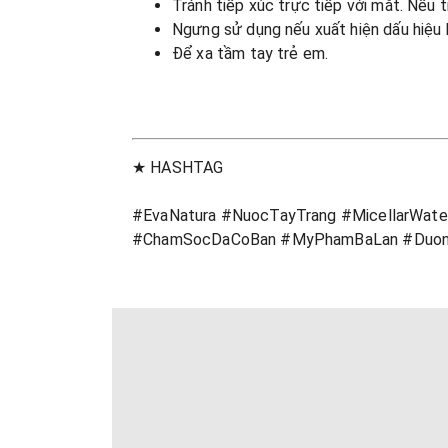
Tránh tiếp xúc trực tiếp với mắt. Nếu t
Ngưng sử dụng nếu xuất hiện dấu hiệu k
Để xa tầm tay trẻ em.
★ HASHTAG
#EvaNatura #NuocTayTrang #MicellarWat
#ChamSocDaCoBan #MyPhamBaLan #Duon