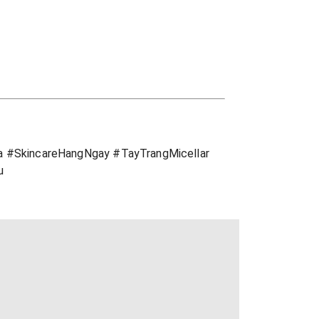
 #SkincareHangNgay #TayTrangMicellar
u