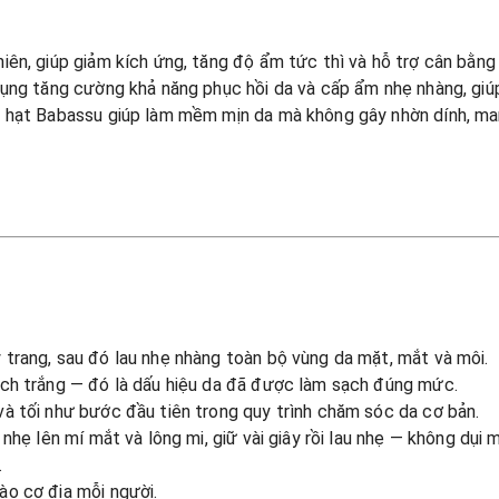
hiên, giúp giảm kích ứng, tăng độ ẩm tức thì và hỗ trợ cân bằn
dụng tăng cường khả năng phục hồi da và cấp ẩm nhẹ nhàng, giúp
ầu hạt Babassu giúp làm mềm mịn da mà không gây nhờn dính, man
trang, sau đó lau nhẹ nhàng toàn bộ vùng da mặt, mắt và môi.
ạch trắng — đó là dấu hiệu da đã được làm sạch đúng mức.
à tối như bước đầu tiên trong quy trình chăm sóc da cơ bản.
nhẹ lên mí mắt và lông mi, giữ vài giây rồi lau nhẹ — không dụi 
.
o cơ địa mỗi người.