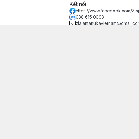
Kết nối
https://www.facebook.com/Zi
038 615 0093
ziajamanukavietnam@gmail.co
 Đăng ký kinh doanh - Sở Kế hoạch và Đầu tư Thành phố Hà Nội