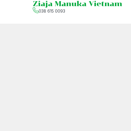
Ziaja Manuka Vietnam
038 615 0093
Chính sách
Hướng dẫn mua hàng
Chính sách kiểm hàng
Chính sách vận chuyển
Chính sách thanh toán
Chính sách bảo mật
Quy trình tiếp nhận và giải quyết khiếu nại
Chính sách đổi trả hoàn tiền
Chính sách bảo hành
© 2026
Ziaja Manuka Vietnam
-
CÔNG TY TNHH HƯỞNG THÊM
-
MST: 0109811302 cấp ngày 11/11/2021 bởi Phòng
-
Người đại diện: Đặng Thị Thêm