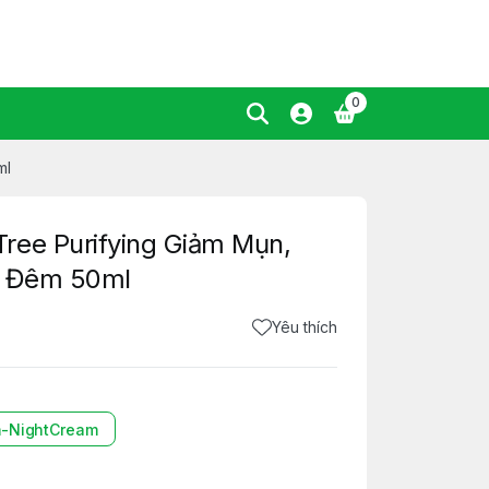
0
ml
ree Purifying Giảm Mụn,
/ Đêm 50ml
Yêu thích
-NightCream