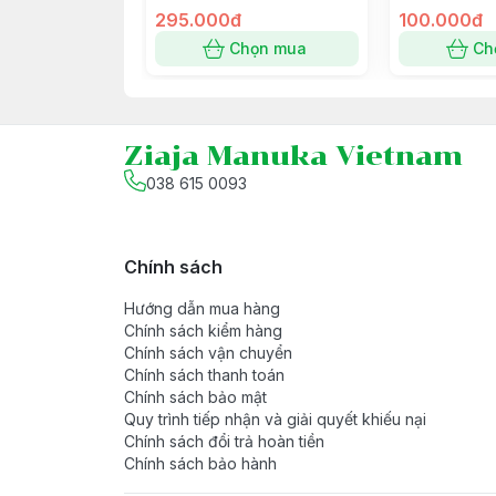
hình thành sẹo do mụn, làm đều màu da, se
30ml
295.000đ
100.000đ
+ Panthenol làm mềm, dịu nhẹ kích ứng
Chọn mua
Ch
+ Sản phẩm chăm sóc da dầu, da bị mụn
+ Hạn sử dụng/hạn dùng: 3 năm kể từ n
- Hướng dẫn sử dụng: Sử dụng hàg tối tr
Ziaja Manuka Vietnam
- Thông tin/ cảnh báo: Phù hợp cho làn da
038 615 0093
Chính sách
Hướng dẫn mua hàng
Chính sách kiểm hàng
Chính sách vận chuyển
Chính sách thanh toán
Chính sách bảo mật
Quy trình tiếp nhận và giải quyết khiếu nại
Chính sách đổi trả hoàn tiền
Chính sách bảo hành